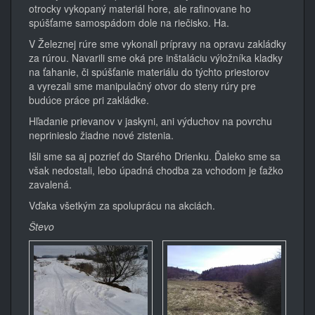
otrocky vykopaný materiál hore, ale rafinovane ho
spúšťame samospádom dole na riečisko. Ha.
V Železnej rúre sme vykonali prípravy na opravu zakládky
za rúrou. Navarili sme oká pre inštaláciu výložníka kladky
na ťahanie, či spúšťanie materiálu do týchto priestorov
a vyrezali sme manipulačný otvor do steny rúry pre
budúce práce pri zakládke.
Hľadanie prievanov v jaskyni, ani výduchov na povrchu
neprinieslo žiadne nové zistenia.
Išli sme sa aj pozrieť do Starého Drienku. Ďaleko sme sa
však nedostali, lebo úpadná chodba za vchodom je ťažko
zavalená.
Vďaka všetkým za spoluprácu na akciách.
Števo