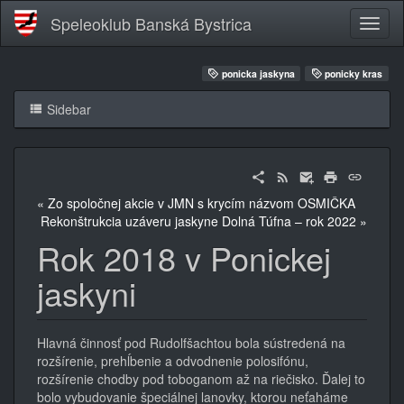
Speleoklub Banská Bystrica
ponicka jaskyna
ponicky kras
Sidebar
« Zo spoločnej akcie v JMN s krycím názvom OSMIČKA
Rekonštrukcia uzáveru jaskyne Dolná Túfna – rok 2022 »
Rok 2018 v Ponickej
jaskyni
Hlavná činnosť pod Rudolfšachtou bola sústredená na
rozšírenie, prehĺbenie a odvodnenie polosifónu,
rozšírenie chodby pod toboganom až na riečisko. Ďalej to
bolo vybudovanie špeciálnej lanovky, ktorou neťaháme