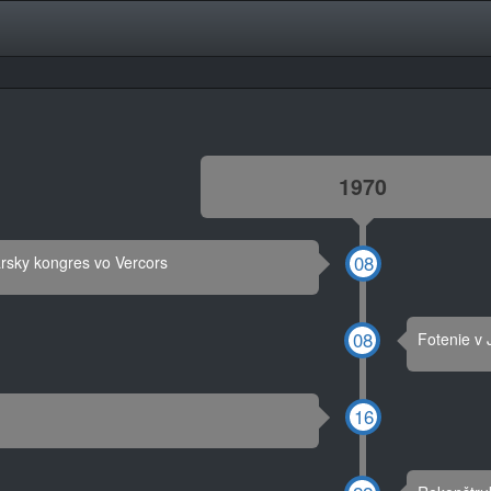
1970
arsky kongres vo Vercors
Fotenie v