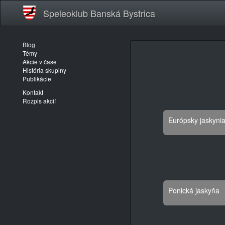
Speleoklub Banská Bystrica
Blog
Témy
Akcie v čase
História skupiny
Publikácie
Kontakt
Rozpis akcií
Európsky jaskyni
Ponická jaskyňa